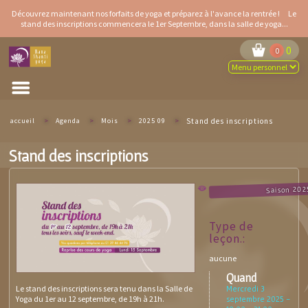
Aller
Découvrez maintenant
nos forfaits de yoga
et préparez à l'avance la rentrée ! Le
au
stand des inscriptions
commencera le 1er Septembre, dans la salle de yoga...
contenu
principal
0
0
accueil
>
Agenda
>
Mois
>
2025 09
>
Stand des inscriptions
Stand des inscriptions
Saison 20
Type de
leçon.:
aucune
Quand
Le stand des inscriptions sera tenu dans la Salle de
Mercredi 3
Yoga du 1er au 12 septembre, de 19h à 21h.
septembre 2025 -