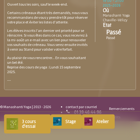
19:00
-
21:00
Ouvert tous les soirs, sauf le week-end.
2025-2026
Où
Certains créneaux étant très demandés, nous vous
Manashanti Yoga
recommandons de vous y prendre tôt pour réserver
Chaville-Vélizy
votre place et éviter les listes d'attente.
Etat
Les élèves inscrits l'an dernier ont priorité pour se
Passé
réinscrire. Si vous êtes dans ce cas, vous recevrez à
Passé
la mi-août un e-mail avec un lien pour renouveler
vos souhaits de créneau. Vous serez ensuite invités
à venir au Stand pour valider votre forfait.
Au plaisir de vous rencontrer... En vous souhaitant
un bel été.
Reprise des cours de yoga : Lundi 15 septembre
2025.
---
© Manashanti Yoga | 2013 - 2026
contact par courriel
Remerciements
01 39 46 44 96
Crédits
3 cours
Stage
Atelier
d'essai