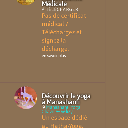
Médicale
À TÉLÉCHARGER
Pas de certificat
médical ?
Téléchargez et
signez la
décharge.
en savoir plus
Découvrir le yoga
à Manashanti
Manashanti Yoga
Chaville-Vélizy
Un espace dédié
au Hatha-Yoga.