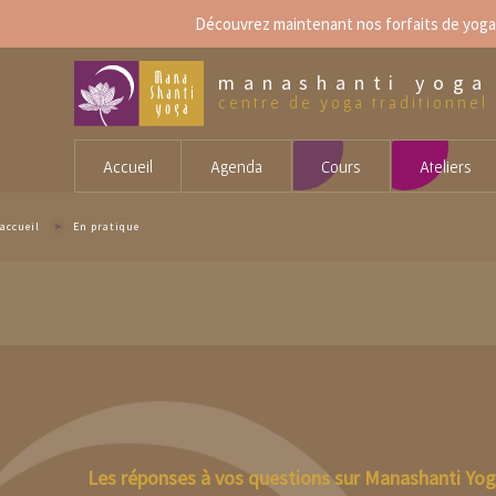
Aller
Découvrez maintenant
nos forfaits de yoga
au
contenu
principal
manashanti yoga
centre de yoga traditionnel
Accueil
Agenda
Cours
Ateliers
accueil
>
En pratique
Les réponses à vos questions sur Manashanti Yoga