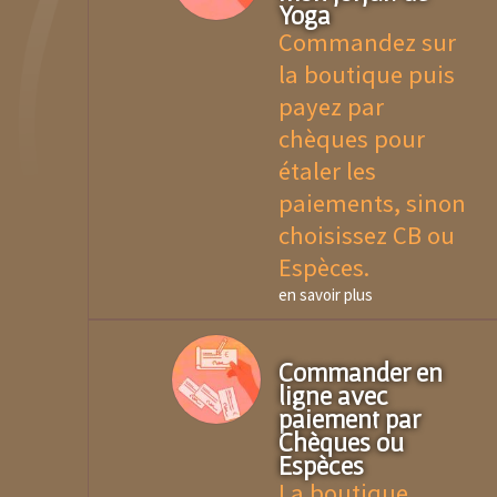
Yoga
Commandez sur
la boutique puis
payez par
chèques pour
étaler les
paiements, sinon
choisissez CB ou
Espèces.
en savoir plus
Commander en
ligne avec
paiement par
Chèques ou
Espèces
La boutique