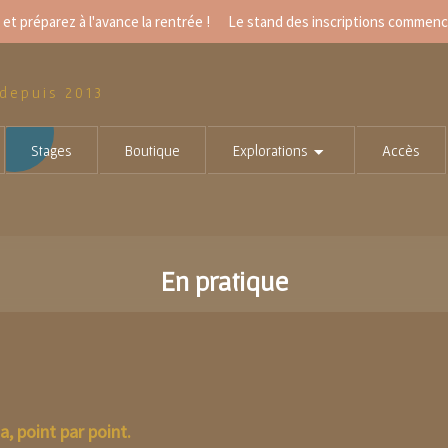
et préparez à l'avance la rentrée ! Le
stand des inscriptions
commencer
 depuis 2013
Stages
Boutique
Explorations
Accès
En pratique
, point par point.