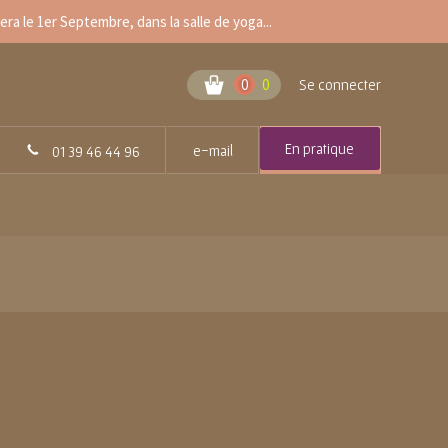
a le 1er Septembre, dans la salle de yoga...
0
0
Se connecter
En pratique
e-mail
01 39 46 44 96