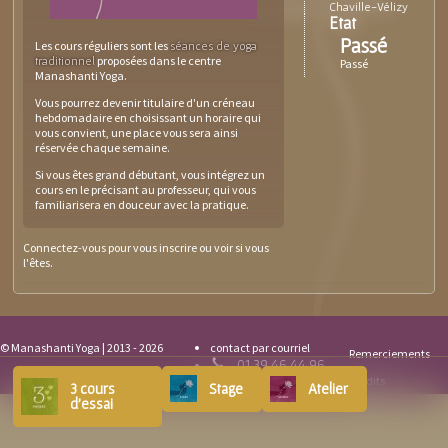
Chaville-Vélizy
Etat
Passé
Les cours réguliers sont les
séances de yoga
proposées dans le centre
traditionnel
Passé
Manashanti Yoga.
Vous pourrez devenir titulaire d'un créneau
hebdomadaire en choisissant un horaire qui
vous convient, une place vous sera ainsi
réservée chaque semaine.
Si vous êtes grand débutant, vous intégrez un
cours en le précisant au professeur, qui vous
familiarisera en douceur avec la pratique.
Connectez-vous
pour vous inscrire ou voir si vous
l'êtes.
© Manashanti Yoga | 2013 - 2026
contact par courriel
Remerciements
01 39 46 44 96
Crédits
3 cours
Stage
Atelier
d'essai