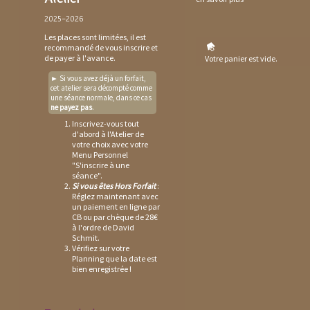
2025-2026
Les places sont limitées, il est
recommandé de vous inscrire et
de payer à l'avance.
Votre panier est vide.
► Si vous avez déjà un forfait,
cet atelier sera décompté comme
une séance normale, dans ce cas
ne payez pas
.
Inscrivez-vous tout
d'abord à l'Atelier de
votre choix avec votre
Menu Personnel
"S'inscrire à une
séance".
Si vous êtes Hors Forfait
:
Réglez maintenant avec
un paiement en ligne par
CB ou par chèque de 28€
à l'ordre de David
Schmit.
Vérifiez sur votre
Planning
que la date est
bien enregistrée !