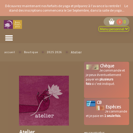
Aller
Découvrez maintenant
nos forfaits de yoga
et préparez à l'avance la rentrée ! Le
au
stand des inscriptions
commencera le 1er Septembre, dans la salle de yoga...
contenu
principal
0
0
accueil
>
Boutique
>
2025 2026
>
Atelier
Chèque
Je commande et
je peux éventuellement
payer en
plusieurs
fois
si c'est indiqué.
CB
Espèces
Je commande
et je paie en
1 seule fois
.
Atelier
en savoir plus