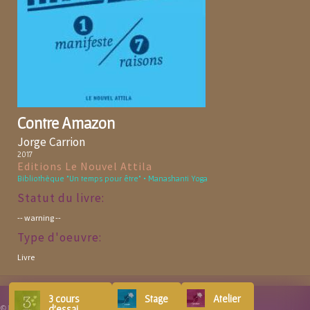
Contre Amazon
Jorge Carrion
2017
Editions Le Nouvel Attila
Bibliothèque "Un temps pour être" • Manashanti Yoga
Statut du livre:
-- warning --
Type d'oeuvre:
Livre
3 cours
Stage
Atelier
© Manashanti Yoga | 2013 - 2026
contact par courriel
d'essai