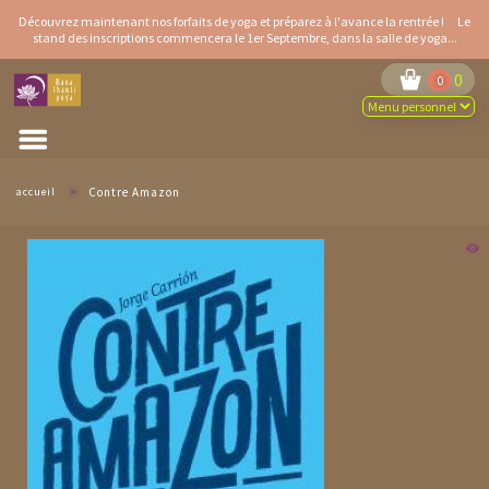
Aller
Découvrez maintenant
nos forfaits de yoga
et préparez à l'avance la rentrée ! Le
au
stand des inscriptions
commencera le 1er Septembre, dans la salle de yoga...
contenu
principal
0
0
accueil
>
Contre Amazon