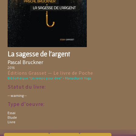
La sagesse de l'argent
Pascal Bruckner
2016
Éditions Grasset — Le livre de Poche
Bibliothèque "Un temps pour être" • Manashanti Yoga
Statut du livre:
-- warning --
Type d'oeuvre:
Essai
Etude
Livre