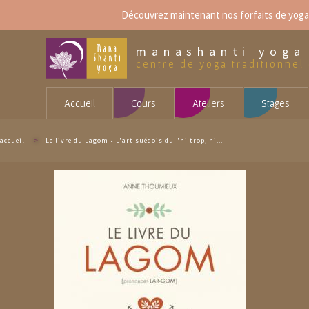
Aller
Découvrez maintenant
nos forfaits de yoga
au
contenu
principal
manashanti yoga
centre de yoga traditionnel
Accueil
Cours
Ateliers
Stages
accueil
>
Le livre du Lagom • L'art suédois du "ni trop, ni...