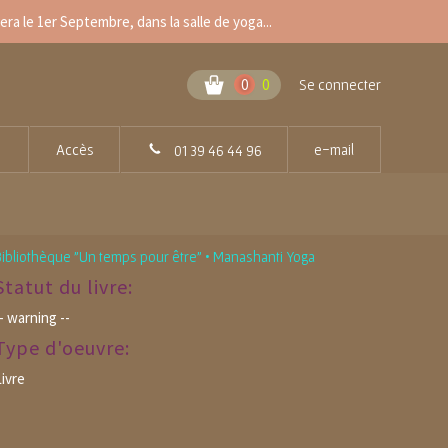
a le 1er Septembre, dans la salle de yoga...
0
0
Se connecter
Accès
e-mail
01 39 46 44 96
ibliothèque "Un temps pour être" • Manashanti Yoga
Statut du livre:
- warning --
Type d'oeuvre:
ivre