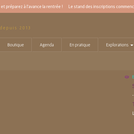
et préparez à l'avance la rentrée ! Le
stand des inscriptions
commencer
 depuis 2013
Boutique
Agenda
En pratique
Explorations
B
-
L