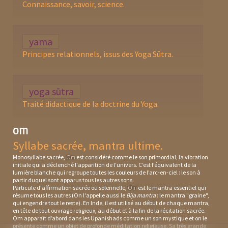
Connaissance, savoir, science.
yama
Principes relationnels, issus des Yoga Sūtra.
yoga sūtra
Traité didactique de la doctrine du Yoga.
om
Syllabe sacrée, mantra ultime.
Monosyllabe sacrée,
est considéré comme le son primordial, la vibration
Om
initiale qui a déclenché l'apparition de l’univers. C’est l’équivalent de la
lumière blanche qui regroupe toutes les couleurs de l’arc-en-ciel : le son à
partir duquel sont apparus tous les autres sons.
Particule d'affirmation sacrée ou solennelle,
est le mantra essentiel qui
Om
résume tous les autres (On l'appelle aussi le
Bija mantra
: le mantra "graine",
qui engendre tout le reste). En Inde, il est utilisé au début de chaque
mantra
,
en tête de tout ouvrage religieux, au début et à la fin de la récitation sacrée.
Om apparaît d’abord dans les Upanishads comme un son mystique et on le
présente comme un objet de profonde méditation religieuse. Sa très grande