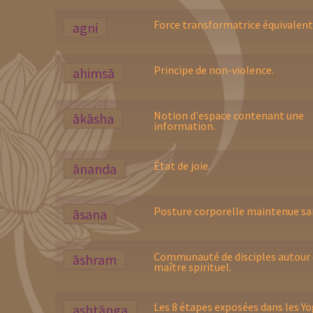
Force transformatrice équivalente
agni
Principe de non-violence.
ahimsā
Notion d'espace contenant une
ākāsha
information.
État de joie.
ānanda
Posture corporelle maintenue san
āsana
Communauté de disciples autour 
āshram
maître spirituel.
Les 8 étapes exposées dans les Yo
ashtānga