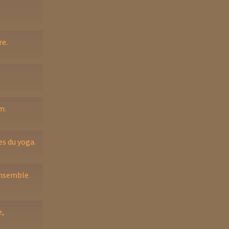
re.
m.
es du yoga.
ensemble
e,