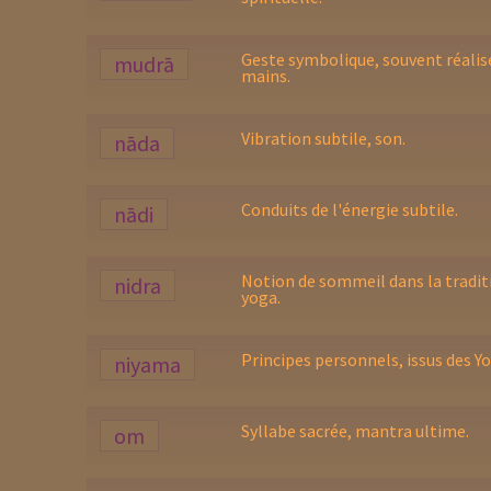
Geste symbolique, souvent réalisé
mudrā
mains.
Vibration subtile, son.
nāda
Conduits de l'énergie subtile.
nādi
Notion de sommeil dans la tradit
nidra
yoga.
Principes personnels, issus des Yo
niyama
Syllabe sacrée, mantra ultime.
om