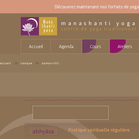
Aller
Découvrez maintenant
nos forfaits de yoga
au
contenu
principal
manashanti yoga
centre de yoga traditionnel
Accueil
Agenda
Cours
Ateliers
accueil
>
Lexique
>
samavritti
Pratique spirituelle régulière.
abhyāsa