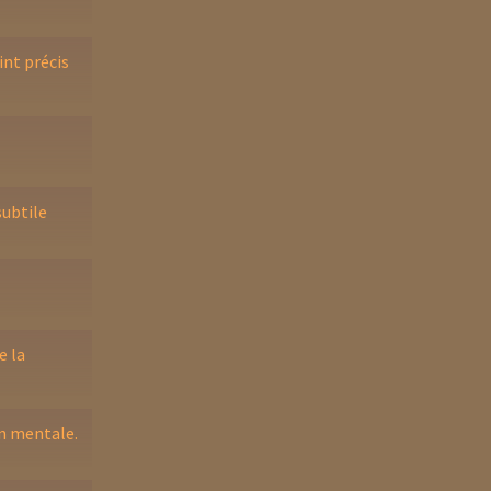
int précis
subtile
e la
n mentale.