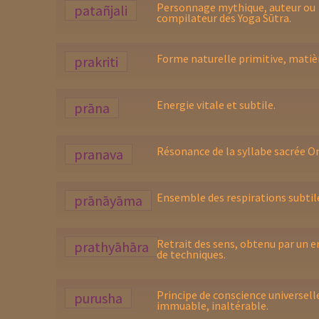
Personnage mythique, auteur ou
patañjali
compilateur des Yoga Sūtra.
Forme naturelle primitive, matiè
prakriti
Energie vitale et subtile.
prāna
Résonance de la syllabe sacrée O
pranava
Ensemble des respirations subtil
prānāyāma
Retrait des sens, obtenu par un 
prathyāhāra
de techniques.
Principe de conscience universell
purusha
immuable, inaltérable.