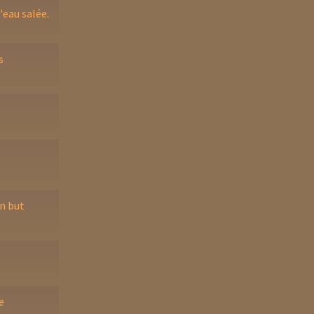
'eau salée.
s
un but
e