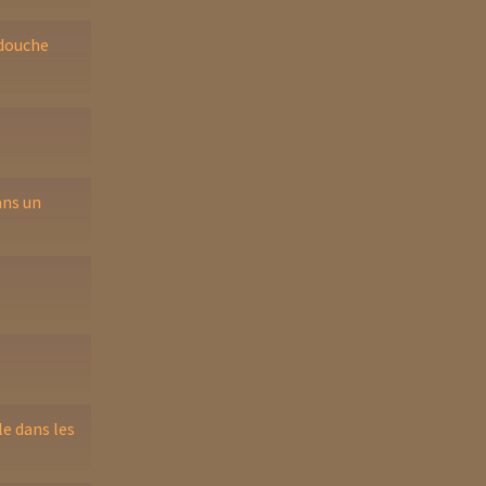
 douche
.
ans un
e
e dans les