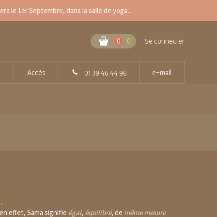
a le 1er Septembre, dans la salle de yoga...
0
0
Se connecter
Accès
e-mail
01 39 46 44 96
.
(en effet, Sama signifie
égal
,
équilibré
, de
même mesure