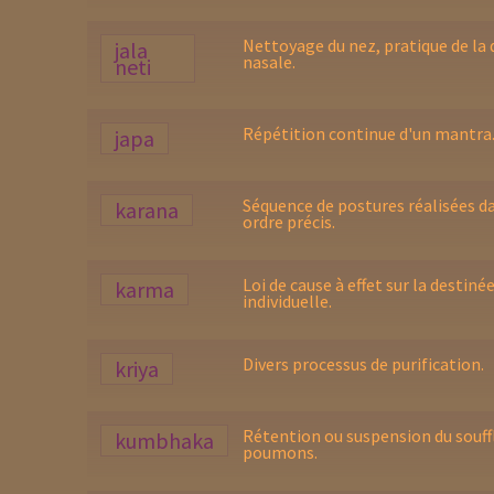
Nettoyage du nez, pratique de la
jala
nasale.
neti
Répétition continue d'un mantra
japa
Séquence de postures réalisées d
karana
ordre précis.
Loi de cause à effet sur la destiné
karma
individuelle.
Divers processus de purification.
kriya
Rétention ou suspension du souffl
kumbhaka
poumons.