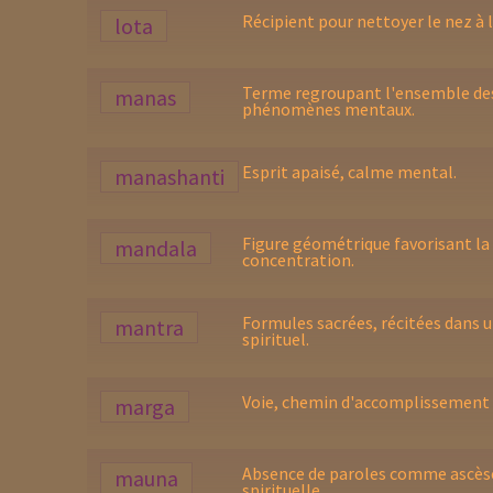
Récipient pour nettoyer le nez à l
lota
Terme regroupant l'ensemble de
manas
phénomènes mentaux.
Esprit apaisé, calme mental.
manashanti
Figure géométrique favorisant la
mandala
concentration.
Formules sacrées, récitées dans 
mantra
spirituel.
Voie, chemin d'accomplissement
marga
Absence de paroles comme ascès
mauna
spirituelle.