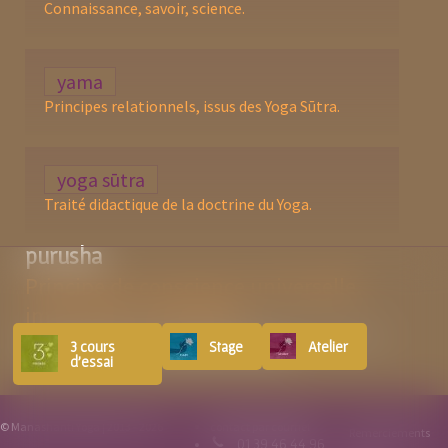
Connaissance, savoir, science.
yama
Principes relationnels, issus des Yoga Sūtra.
yoga sūtra
Traité didactique de la doctrine du Yoga.
purusha
Principe de conscience universelle,
immuable, inaltérable.
Esprit, âme ou conscience, comme pôle complémentaire de la matière
3 cours
Stage
Atelier
(
prakriti
). Fondement de la philosophie du
Sāmkhya
.
d'essai
© Manashanti Yoga | 2013 - 2026
contact par courriel
Remerciements
01 39 46 44 96