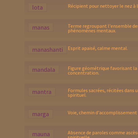
Récipient pour nettoyer le nez à l
lota
Terme regroupant l'ensemble de
manas
phénomènes mentaux.
Esprit apaisé, calme mental.
manashanti
Figure géométrique favorisant la
mandala
concentration.
Formules sacrées, récitées dans 
mantra
spirituel.
Voie, chemin d'accomplissement
marga
Absence de paroles comme ascès
mauna
spirituelle.