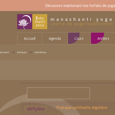
Aller
Découvrez maintenant
nos forfaits de yoga
au
contenu
principal
manashanti yoga
centre de yoga traditionnel
Accueil
Agenda
Cours
Ateliers
accueil
>
Lexique
>
sāmkhya
Pratique spirituelle régulière.
abhyāsa