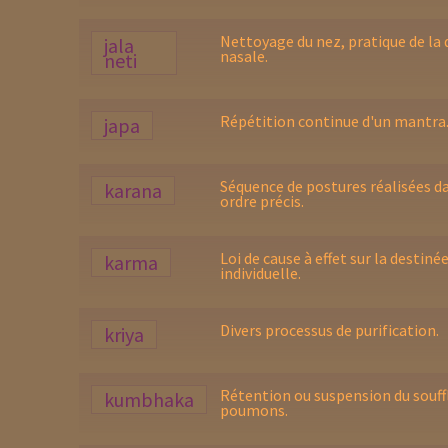
Nettoyage du nez, pratique de la
jala
nasale.
neti
Répétition continue d'un mantra
japa
Séquence de postures réalisées d
karana
ordre précis.
Loi de cause à effet sur la destiné
karma
individuelle.
Divers processus de purification.
kriya
Rétention ou suspension du souffl
kumbhaka
poumons.