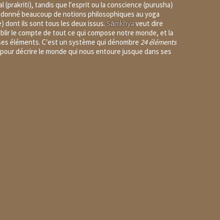
l (
prakriti
), tandis que l'esprit ou la conscience (
purusha
)
 a donné beaucoup de notions philosophiques au yoga
) dont ils sont tous les deux issus.
veut dire
Sāmkhya
blir le compte de tout ce qui compose notre monde, et la
s ses éléments. C'est un système qui dénombre
24 éléments
 pour décrire le monde qui nous entoure jusque dans ses