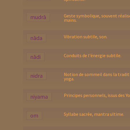
Geste symbolique, souvent réalisé
mudrā
mains.
Vibration subtile, son.
nāda
Conduits de l'énergie subtile.
nādi
Notion de sommeil dans la tradit
nidra
yoga.
Principes personnels, issus des Yo
niyama
Syllabe sacrée, mantra ultime.
om