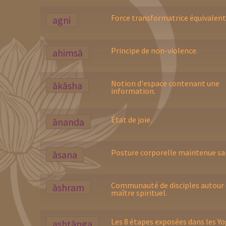
Force transformatrice équivalente
agni
Principe de non-violence.
ahimsā
Notion d'espace contenant une
ākāsha
information.
État de joie.
ānanda
Posture corporelle maintenue san
āsana
Communauté de disciples autour 
āshram
maître spirituel.
Les 8 étapes exposées dans les Yo
ashtānga