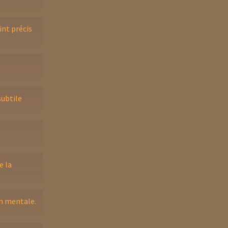
int précis
subtile
e la
n mentale.