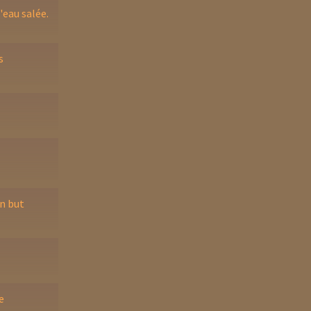
'eau salée.
s
un but
e