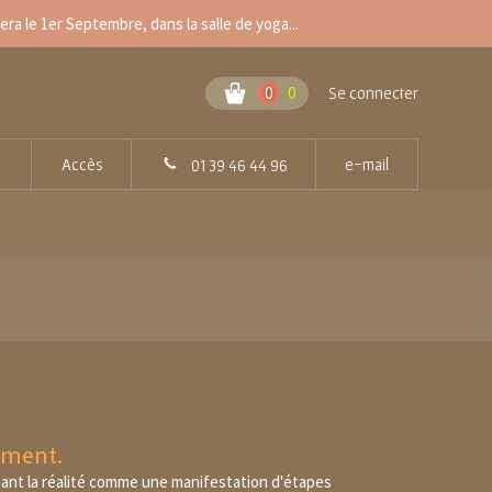
a le 1er Septembre, dans la salle de yoga...
0
0
Se connecter
Accès
e-mail
01 39 46 44 96
ement.
ant la réalité comme une manifestation d'étapes