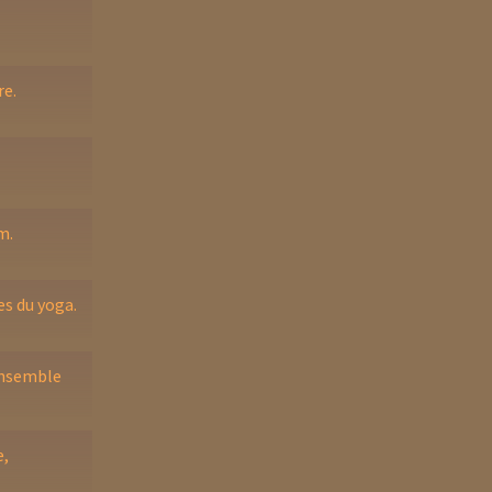
re.
m.
es du yoga.
ensemble
e,