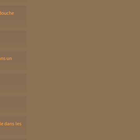
 douche
.
ans un
e
e dans les