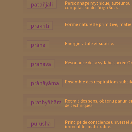
Personnage mythique, auteur ou
patañjali
compilateur des Yoga Sūtra.
Forme naturelle primitive, matiè
prakriti
Energie vitale et subtile.
prāna
Résonance de la syllabe sacrée O
pranava
Ensemble des respirations subtil
prānāyāma
Retrait des sens, obtenu par un 
prathyāhāra
de techniques.
Principe de conscience universell
purusha
immuable, inaltérable.