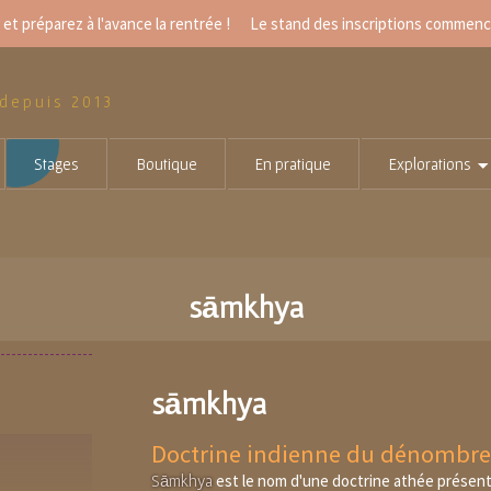
et préparez à l'avance la rentrée ! Le
stand des inscriptions
commencer
 depuis 2013
Stages
Boutique
En pratique
Explorations
sāmkhya
sāmkhya
Doctrine indienne du dénombr
est le nom d'une doctrine athée présent
Sāmkhya